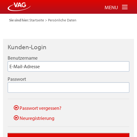
MENU
Sie sind hier:
Startseite
>
Persönliche Daten
Tickets für Bus und Bahn
Tickets für Schauinslandbahn
Kunden-Login
Parkberechtigung für P+R
Benutzername
FAQ
Login
Passwort
Warenkorb
Passwort vergessen?
Neuregistrierung