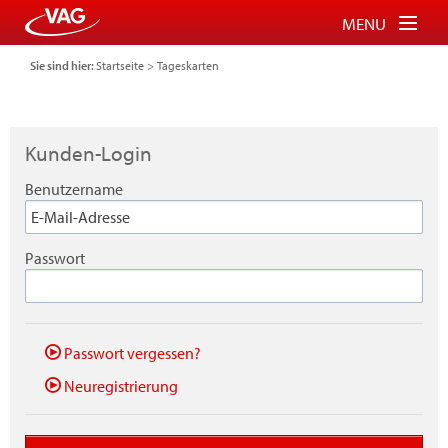
MENU
Sie sind hier:
Startseite
>
Tageskarten
Tickets für Bus und Bahn
Tickets für Schauinslandbahn
Kunden-Login
Parkberechtigung für P+R
Benutzername
FAQ
Login
Passwort
Warenkorb
Passwort vergessen?
Neuregistrierung