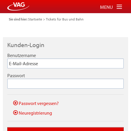
MENU
Sie sind hier:
Startseite
>
Tickets für Bus und Bahn
Tickets für Bus und Bahn
Tickets für Schauinslandbahn
Kunden-Login
Parkberechtigung für P+R
Benutzername
FAQ
Login
Passwort
Warenkorb
Passwort vergessen?
Neuregistrierung