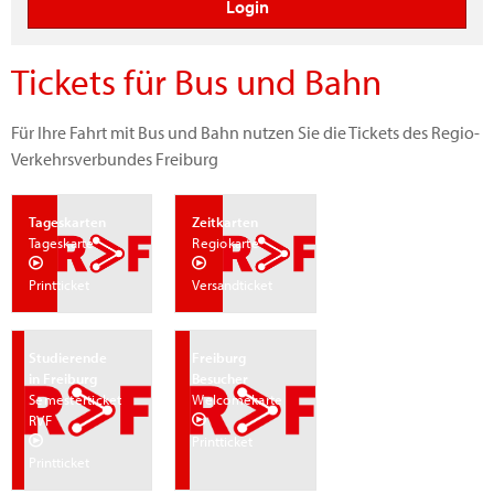
Tickets für Bus und Bahn
Für Ihre Fahrt mit Bus und Bahn nutzen Sie die Tickets des Regio-
Verkehrsverbundes Freiburg
Tageskarten
Zeitkarten
Tageskarte
Regiokarte
Printticket
Versandticket
Studierende
Freiburg
in Freiburg
Besucher
Semesterticket
Welcomekarte
RVF
Printticket
Printticket